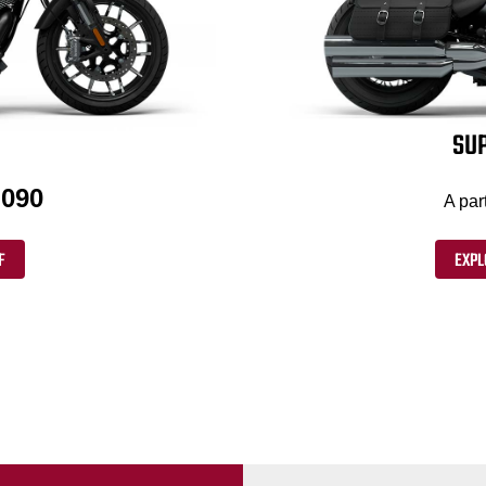
SUP
'090
A par
F
EXPL