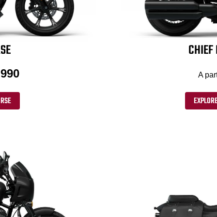
RSE
CHIEF
'990
A par
ORSE
EXPLOR